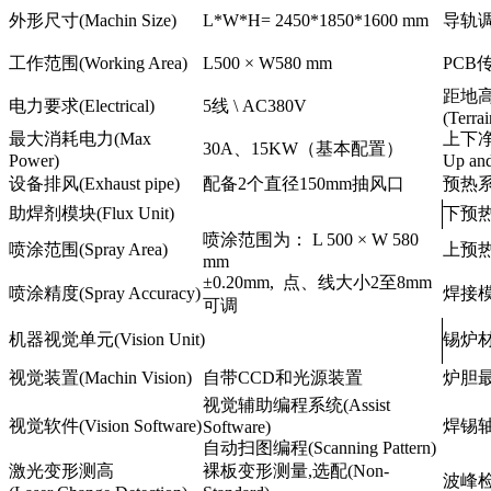
外形尺寸(Machin Size)
L*W*H= 2450*1850*1600 mm
导轨调宽
工作范围(Working Area)
L500 × W580 mm
PCB传
距地
电力要求(Electrical)
5线 \ AC380V
(Terrai
最大消耗电力(Max
上下
30A、15KW（基本配置）
Power)
Up an
设备排风(Exhaust pipe)
配备2个直径150mm抽风口
预热系统(
助焊剂模块(Flux Unit)
下预热系
喷涂范围为： L 500 × W 580
喷涂范围(Spray Area)
上预热系
mm
±0.20mm, 点、线大小2至8mm
喷涂精度(Spray Accuracy)
焊接模块(
可调
机器视觉单元(Vision Unit)
锡炉材质(
视觉装置(Machin Vision)
自带CCD和光源装置
炉胆最大
视觉辅助编程系统(Assist
视觉软件(Vision Software)
焊锡轴系统
Software)
自动扫图编程(Scanning Pattern)
激光变形测高
裸板变形测量,选配(Non-
波峰检测(